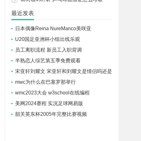
最近发表
日本偶像Reina NureManco美咲亚
U20国足亚洲杯小组出线乐观
员工离职流程 新员工入职背调
半熟恋人综艺第五季免费观看
宋亚轩刘耀文 宋亚轩和刘耀文是情侣吗还是
闺蜜
mwc为什么在巴塞罗那举行
wmc2023大会 w3school在线编程
美网2024赛程 实况足球网易版
韶关英东杯2005年完整比赛视频