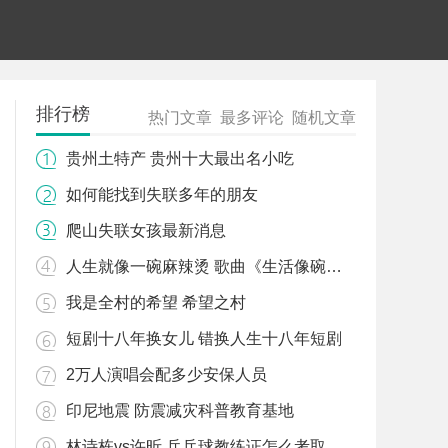
排行榜
热门文章
最多评论
随机文章
贵州土特产 贵州十大最出名小吃
如何能找到失联多年的朋友
爬山失联女孩最新消息
人生就像一碗麻辣烫 歌曲《生活像碗麻辣烫》歌词
我是全村的希望 希望之村
短剧十八年换女儿 错换人生十八年短剧
2万人演唱会配多少安保人员
印尼地震 防震减灾科普教育基地
林诗栋vs许昕 乒乓球教练证怎么考取