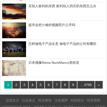
买别人捡到的东西 捡到别人挡灾的东西怎么办
超市会把小偷的视频照片公开吗
怎样做电子产品生意 做电子产品的公司有哪些
日本偶像Reina NureManco美咲亚
1
2
3
4
5
6
7
8
9
... 4795
»
品质生活
社会热点
民生聚焦
文化视野
科技前沿
经济观察