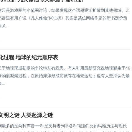
这只是游戏圈的小范围讨论，结果发现这个话题逐渐扩散到其他领域。比
书群里有用户说《凡人修仙传0.1折》其实是某位网络作家的新书定价策
...
8
化过程 地球的纪元顺序表
关于地球形成初期的争论特别有意思。有人引用最新研究说地球诞生于46
云物质凝聚过程，在原始海洋形成前就存在地壳运动；也有人坚持认为最
..
8
文明之谜 人类起源之谜
到最多的是两种声音:一种是支持者列举各种"证据",比如玛雅历法与现代