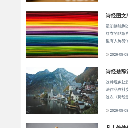
诗经图文
最初接触到
红衣的姑娘
里有人称赞"终
2026-08-0
诗经楚辞
这种现象让
法作品在社
这次《诗经楚.
2026-08-0
凡人修仙传