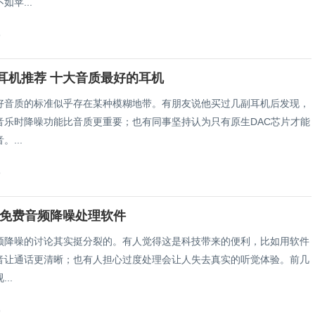
如苹...
9
耳机推荐 十大音质最好的耳机
好音质的标准似乎存在某种模糊地带。有朋友说他买过几副耳机后发现，
音乐时降噪功能比音质更重要；也有同事坚持认为只有原生DAC芯片才能
...
9
 免费音频降噪处理软件
频降噪的讨论其实挺分裂的。有人觉得这是科技带来的便利，比如用软件
音让通话更清晰；也有人担心过度处理会让人失去真实的听觉体验。前几
..
9