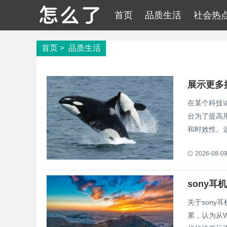
首页
品质生活
社会热
首页
>
品质生活
展示更多
在某个科技
台为了提高
和时效性。这.
2026-08-0
sony耳
关于son
累，认为从W