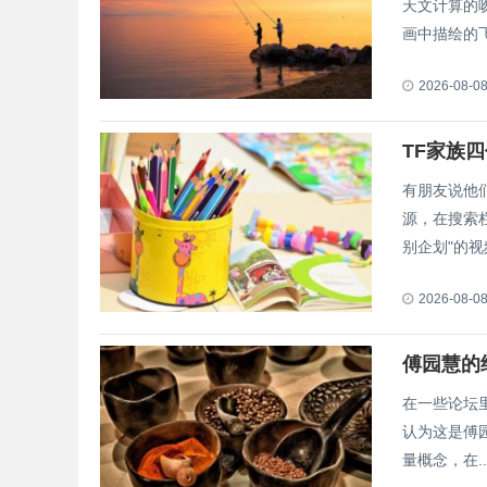
天文计算的
画中描绘的飞.
2026-08-0
TF家族
有朋友说他
源，在搜索
别企划"的视频
2026-08-0
傅园慧的
在一些论坛
认为这是傅
量概念，在..