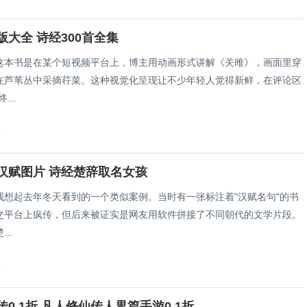
版大全 诗经300首全集
这本书是在某个短视频平台上，博主用动画形式讲解《关雎》，画面里穿
在芦苇丛中采摘荇菜。这种视觉化呈现让不少年轻人觉得新鲜，在评论区
...
8
汉赋图片 诗经楚辞取名女孩
我想起去年冬天看到的一个类似案例。当时有一张标注着"汉赋名句"的书
交平台上疯传，但后来被证实是网友用软件拼接了不同朝代的文学片段。
..
8
0.1折 凡人修仙传人界篇手游0.1折