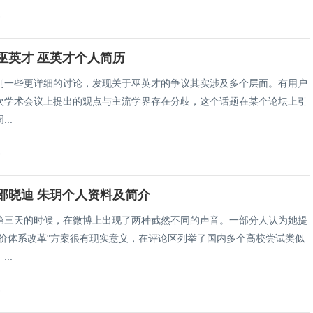
8
巫英才 巫英才个人简历
到一些更详细的讨论，发现关于巫英才的争议其实涉及多个层面。有用户
次学术会议上提出的观点与主流学界存在分歧，这个话题在某个论坛上引
..
8
邵晓迪 朱玥个人资料及简介
第三天的时候，在微博上出现了两种截然不同的声音。一部分人认为她提
评价体系改革"方案很有现实意义，在评论区列举了国内多个高校尝试类似
..
8