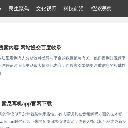
点
民生聚焦
文化视野
科技前沿
经济观察
搜索内容 网站提交百度收录
论坛里看到有人分析这种差异与平台的数据策略有关。他们提到短视频平
用户停留时间会主动放大情绪化内容，而搜索引擎则更注重信息的权威性
..
9
机 索尼耳机app官网下载
y耳机的争议似乎总带着某种矛盾性。有人强调其在音频解码方面的技术积
alkman时代延续下来的音质追求值得肯定；也有人指出其产品线更新换