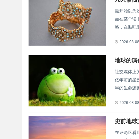
最开始以为
如在某个读
略，在贴吧里又
2026-08-0
地球的演
社交媒体上
亿年前的星
早的生命迹象.
2026-08-0
史前地球
在评论区看