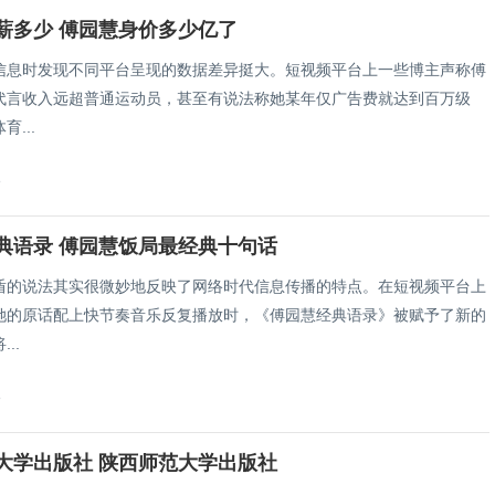
薪多少 傅园慧身价多少亿了
信息时发现不同平台呈现的数据差异挺大。短视频平台上一些博主声称傅
代言收入远超普通运动员，甚至有说法称她某年仅广告费就达到百万级
...
8
典语录 傅园慧饭局最经典十句话
盾的说法其实很微妙地反映了网络时代信息传播的特点。在短视频平台上
她的原话配上快节奏音乐反复播放时，《傅园慧经典语录》被赋予了新的
..
8
大学出版社 陕西师范大学出版社