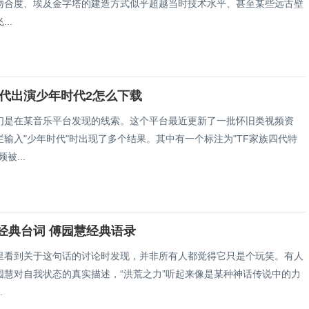
吻合度、埃及金字塔的建造方式似乎超越当时技术水平、甚至某些远古壁
..
8
四代出演少年时代2怎么下载
们是在某音乐平台发现的线索。这个平台最近更新了一批怀旧类视频资
栏输入"少年时代"时出现了多个结果。其中有一个标注为"TF家族四代特
被...
8
经典台词 傅园慧经典语录
里看到关于这句话的讨论时发现，并非所有人都觉得它只是个玩笑。有人
园慧对自我状态的真实描述，“洪荒之力”听起来像是某种神话传说中的力
.