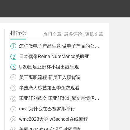
排行榜
热门文章
最多评论
随机文章
怎样做电子产品生意 做电子产品的公司有哪些
日本偶像Reina NureManco美咲亚
U20国足亚洲杯小组出线乐观
员工离职流程 新员工入职背调
半熟恋人综艺第五季免费观看
宋亚轩刘耀文 宋亚轩和刘耀文是情侣吗还是闺蜜
mwc为什么在巴塞罗那举行
wmc2023大会 w3school在线编程
美网2024赛程 实况足球网易版