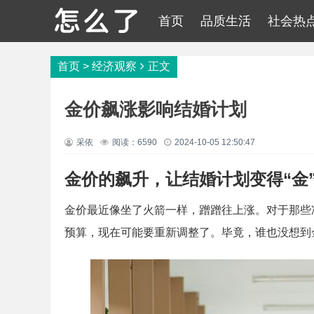
首页
品质生活
社会热
首页
>
经济观察
正文
金价飙涨影响结婚计划
采依
阅读：6590
2024-10-05 12:50:47
金价的飙升，让结婚计划变得“金
金价最近像坐了火箭一样，蹭蹭往上涨。对于那些
预算，现在可能要重新调整了。毕竟，谁也没想到