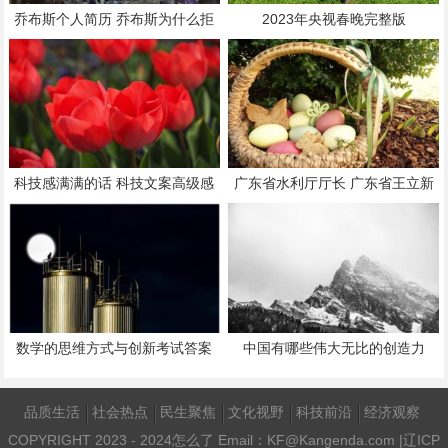
乔布斯个人简历 乔布斯为什么拒
2023年央视春晚完整版
绝手术
科技感满满的话 科技文案高级感
广东省水利厅厅长 广东省王立新
数学的思维方式与创新考试答案
中国有哪些伟大无比的创造力
品质生活
社会热点
民生聚焦
文化视野
科技前沿
经济观察
COPYRIGHT 2023 - 2024
怎么了
Email：KF@Kangenda.com |
辽ICP