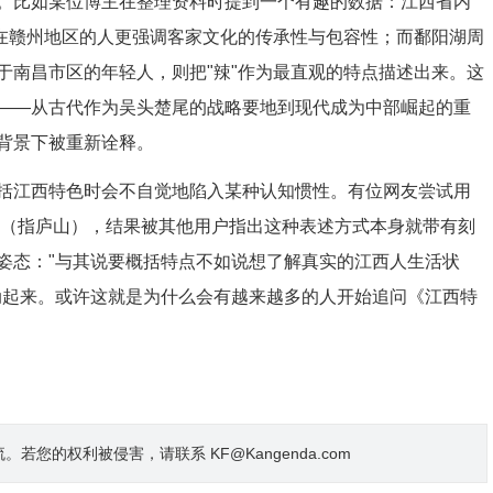
。比如某位博主在整理资料时提到一个有趣的数据：江西省内
。在赣州地区的人更强调客家文化的传承性与包容性；而鄱阳湖周
于南昌市区的年轻人，则把"辣"作为最直观的特点描述出来。这
——从古代作为吴头楚尾的战略要地到现代成为中部崛起的重
背景下被重新诠释。
括江西特色时会不自觉地陷入某种认知惯性。有位网友尝试用
山水"（指庐山），结果被其他用户指出这种表述方式本身就带有刻
姿态："与其说要概括特点不如说想了解真实的江西人生活状
动起来。或许这就是为什么会有越来越多的人开始追问《江西特
的权利被侵害，请联系 KF@Kangenda.com