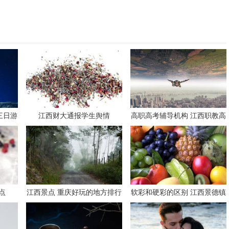
三日游
江西财大通报学生舆情
高职高考辅导机构 江西职教高
考培训机构
点
江西景点 重庆好玩的地方排行
软彩和硬彩的区别 江西景德镇
榜前十名
10大瓷瓦品牌