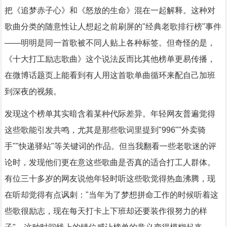
把《追梦赤子心》和《怒放的生命》混在一起解释。这种对
歌曲分类的随意性让人想起之前刷屏的"经典老歌排行榜"事件
——明明是同一首歌被不同人贴上各种标签。但奇怪的是，
《十大打工励志歌曲》这个说法反而比其他榜单更易传播，
在微博话题页上能看到有人用这首歌单曲循环来配自己加班
到深夜的视频。
发现这个榜单其实暗含着某种代际差异。年轻网友普遍觉得
这些歌能引发共鸣，尤其是那些歌词里提到"996""外卖骑
手""快递驿站"等关键词的作品。但当我翻看一些老歌迷的评
论时，发现他们更在意这些歌曲是否真的适合打工人群体。
有位三十多岁的网友说他年轻时听这些歌觉得热血沸腾，现
在听却觉得有点讽刺："当年为了梦想拼命工作的时候听着这
些歌很励志，现在每天打卡上下班却还要装作很努力的样