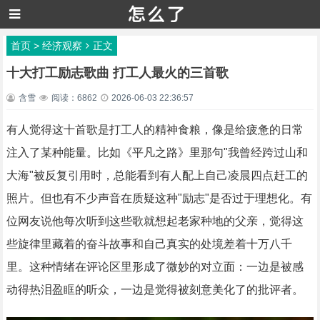
首页
>
经济观察
正文
十大打工励志歌曲 打工人最火的三首歌
含雪
阅读：6862
2026-06-03 22:36:57
有人觉得这十首歌是打工人的精神食粮，像是给疲惫的日常
注入了某种能量。比如《平凡之路》里那句"我曾经跨过山和
大海"被反复引用时，总能看到有人配上自己凌晨四点赶工的
照片。但也有不少声音在质疑这种"励志"是否过于理想化。有
位网友说他每次听到这些歌就想起老家种地的父亲，觉得这
些旋律里藏着的奋斗故事和自己真实的处境差着十万八千
里。这种情绪在评论区里形成了微妙的对立面：一边是被感
动得热泪盈眶的听众，一边是觉得被刻意美化了的批评者。