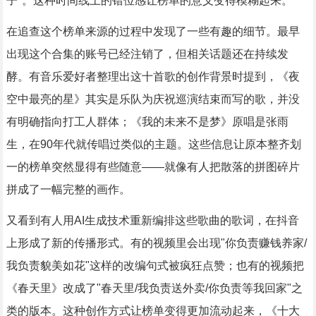
子"。这种时间线上的错位感让榜单的意义变得模糊起来。
在追查这个榜单来源的过程中发现了一些有趣的细节。最早
出现这个合集的账号已经注销了，但相关话题还在持续发
酵。有音乐爱好者整理出这十首歌的创作背景时提到，《夜
空中最亮的星》其实是乐队为庆祝巡演结束而写的歌，并没
有明确指向打工人群体；《我的未来不是梦》原唱是张雨
生，在90年代就传唱过类似的主题。这些信息让原本整齐划
一的榜单突然显得有些随意——就像有人把散落的拼图碎片
拼成了一幅完整的画作。
又看到有人用AI生成技术重新编排这些歌曲的歌词，在抖音
上形成了新的传播形式。有的视频里会出现"你负责赚钱养家/
我负责貌美如花"这样的改编句式被疯狂点赞；也有的视频把
《春天里》改成了"春天里/我负责送外卖/你负责等我回家"之
类的版本。这种创作方式让榜单变得更加流动起来，《十大