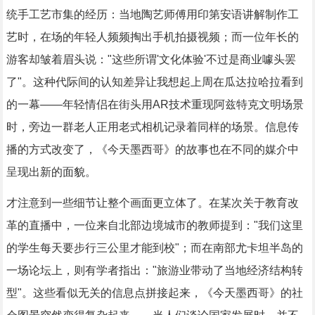
统手工艺市集的经历：当地陶艺师傅用印第安语讲解制作工
艺时，在场的年轻人频频掏出手机拍摄视频；而一位年长的
游客却皱着眉头说："这些所谓'文化体验'不过是商业噱头罢
了"。这种代际间的认知差异让我想起上周在瓜达拉哈拉看到
的一幕——年轻情侣在街头用AR技术重现阿兹特克文明场景
时，旁边一群老人正用老式相机记录着同样的场景。信息传
播的方式改变了，《今天墨西哥》的故事也在不同的媒介中
呈现出新的面貌。
才注意到一些细节让整个画面更立体了。在某次关于教育改
革的直播中，一位来自北部边境城市的教师提到："我们这里
的学生每天要步行三公里才能到校"；而在南部尤卡坦半岛的
一场论坛上，则有学者指出："旅游业带动了当地经济结构转
型"。这些看似无关的信息点拼接起来，《今天墨西哥》的社