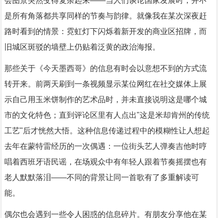
会图景突然变得复杂起来——当人们谈论国家发展时，并不
是所有角落都共享同样的节奏与韵律。就像我在某次深夜赶
路时看到的情景：霓虹灯下闪烁着新开发的商业区招牌，而
旧城区斑驳的墙壁上仍贴着泛黄的政治海报。
那些关于《今天墨西哥》的信息有时会以意想不到的方式流
转开来。前两天刷到一条视频显示某位网红在社交媒体上展
示自己用玉米饼制作的艺术品时，并未直接说明这是哪个城
市的文化特色；直到评论区里有人点出"这是米却肯州的传统
工艺"后才恍然大悟。这种信息传递过程中的模糊性让人想起
去年在蒙特雷经历的一次偶遇：一位街头艺人弹奏吉他时哼
唱着西班牙语民谣，在场观众中有年轻人跟着节奏摇摆也有
老人默默落泪——不同的背景让同一首歌有了多重解读可
能。
偶尔也会遇到一些令人困惑的信息碎片。有朋友分享他在某