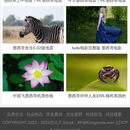
墨西哥上午地震了吗 墨西哥地震
今天墨西哥地震了吗 墨西哥地震
最新消息今天
最新消息今天
墨西哥发生6.02级地震
fade电影完整版 墨西哥电影
《欲》主演是谁
中国飞墨西哥机票价格
墨西哥对华人友好吗 移民美国的
华人好过吗
品质生活
社会热点
民生聚焦
文化视野
科技前沿
经济观察
COPYRIGHT 2023 - 2024
怎么了
Email：KF@Kangenda.com |
辽ICP