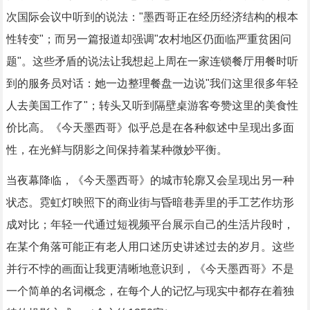
次国际会议中听到的说法："墨西哥正在经历经济结构的根本
性转变"；而另一篇报道却强调"农村地区仍面临严重贫困问
题"。这些矛盾的说法让我想起上周在一家连锁餐厅用餐时听
到的服务员对话：她一边整理餐盘一边说"我们这里很多年轻
人去美国工作了"；转头又听到隔壁桌游客夸赞这里的美食性
价比高。《今天墨西哥》似乎总是在各种叙述中呈现出多面
性，在光鲜与阴影之间保持着某种微妙平衡。
当夜幕降临，《今天墨西哥》的城市轮廓又会呈现出另一种
状态。霓虹灯映照下的商业街与昏暗巷弄里的手工艺作坊形
成对比；年轻一代通过短视频平台展示自己的生活片段时，
在某个角落可能正有老人用口述历史讲述过去的岁月。这些
并行不悖的画面让我更清晰地意识到，《今天墨西哥》不是
一个简单的名词概念，在每个人的记忆与现实中都存在着独