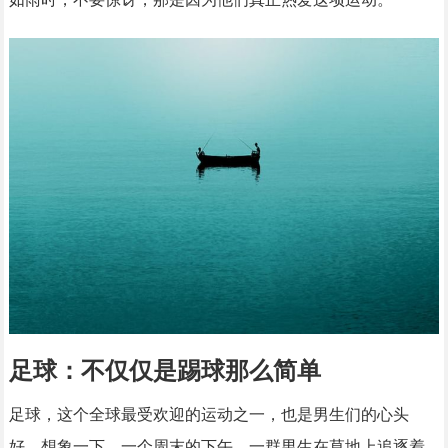
足球：不仅仅是踢球那么简单
足球，这个全球最受欢迎的运动之一，也是男生们的心头
好。想象一下，一个周末的下午，一群男生在草地上追逐着