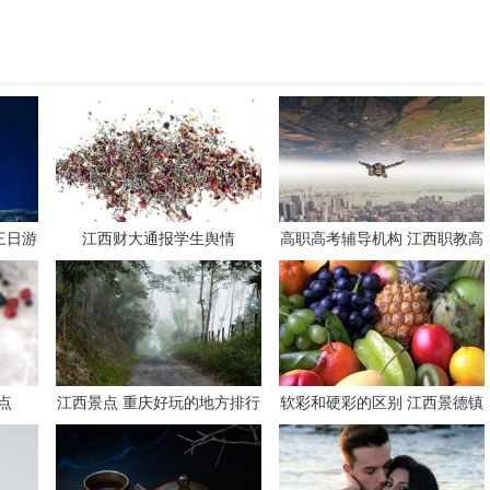
三日游
江西财大通报学生舆情
高职高考辅导机构 江西职教高
考培训机构
点
江西景点 重庆好玩的地方排行
软彩和硬彩的区别 江西景德镇
榜前十名
10大瓷瓦品牌