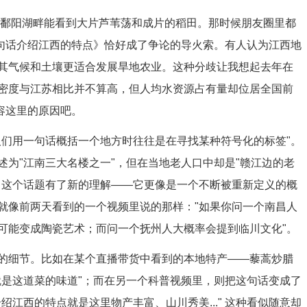
在鄱阳湖畔能看到大片芦苇荡和成片的稻田。那时候朋友圈里都
一句话介绍江西的特点》恰好成了争论的导火索。有人认为江西地
其气候和土壤更适合发展旱地农业。这种分歧让我想起去年在
密度与江苏相比并不算高，但人均水资源占有量却位居全国前
容这里的原因吧。
人们用一句话概括一个地方时往往是在寻找某种符号化的标签"。
为"江南三大名楼之一"，但在当地老人口中却是"赣江边的老
》这个话题有了新的理解——它更像是一个不断被重新定义的概
就像前两天看到的一个视频里说的那样："如果你问一个南昌人
可能变成陶瓷艺术；而问一个抚州人大概率会提到临川文化"。
的细节。比如在某个直播带货中看到的本地特产——藜蒿炒腊
就是这道菜的味道"；而在另一个科普视频里，则把这句话变成了
江西的特点就是这里物产丰富、山川秀美..." 这种看似随意却