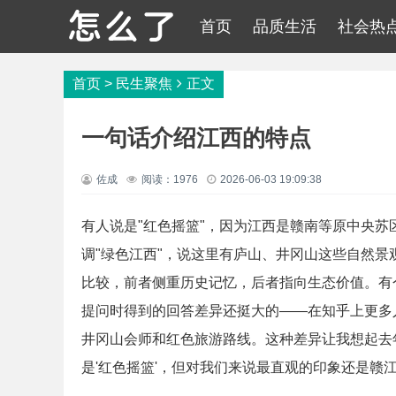
首页
品质生活
社会热
首页
>
民生聚焦
正文
一句话介绍江西的特点
佐成
阅读：1976
2026-06-03 19:09:38
有人说是"红色摇篮"，因为江西是赣南等原中央
调"绿色江西"，说这里有庐山、井冈山这些自然
比较，前者侧重历史记忆，后者指向生态价值。有
提问时得到的回答差异还挺大的——在知乎上更多
井冈山会师和红色旅游路线。这种差异让我想起去
是'红色摇篮'，但对我们来说最直观的印象还是赣