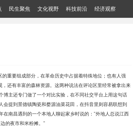
点
民生聚焦
文化视野
科技前沿
经济观察
苏区的重要组成部分，在革命历史中占据着特殊地位；也有人强
景观，还有丰富的森林资源。这两种说法在评论区里经常被拿出来
个博主还专门做了一个对比实验，在不同社交平台上用这句话
人会提到景德镇陶瓷和婺源油菜花田，在抖音里则容易联想到
年在南昌遇到的一个本地人聊起家乡时说的："外地人总说江西
江边的夜市和米粉摊。"