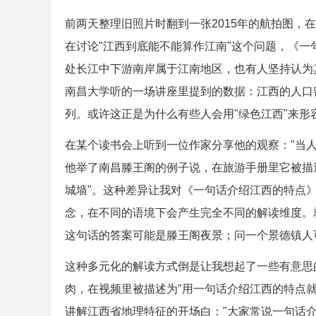
前两天整理旧照片时翻到一张2015年的航拍图，
在讨论"江西到底能不能算作江南"这个问题，《
处长江中下游南岸属于江南地区，也有人坚持认为
南昌大学听的一场讲座里提到的数据：江西的人口
列。或许这正是为什么有些人会用"绿色江西"来形
在某个读书会上听到一位作家分享他的观察："当
他举了南昌滕王阁的例子说，在旅游手册里它被描述
城墙"。这种差异让我对《一句话介绍江西的特点
念，在不同的语境下会产生完全不同的解读维度。
这句话的答案可能是滕王阁夜景；问一个景德镇人
这种多元化的解读方式倒是让我想起了一些有意思
肉，在视频里被描述为"用一句话介绍江西的特点
讲解江西省地理特征的开场白："大家常说一句话介绍