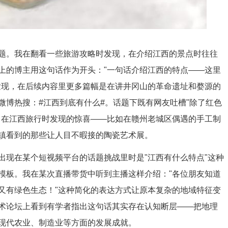
题。我在翻看一些旅游攻略时发现，在介绍江西的景点时往往
上的博主用这句话作为开头："一句话介绍江西的特点——这里
发现，在后续内容里更多篇幅是在讲井冈山的革命遗址和婺源的
微博热搜：#江西到底有什么#。话题下既有网友吐槽"除了红色
己在江西旅行时发现的惊喜——比如在赣州老城区偶遇的手工制
镇看到的那些让人目不暇接的陶瓷艺术展。
出现在某个短视频平台的话题挑战里时是"江西有什么特点"这种
模板。我在某次直播带货中听到主播这样介绍："各位朋友知道
又有绿色生态！"这种简化的表达方式让原本复杂的地域特征变
术论坛上看到有学者指出这句话其实存在认知断层——把地理
现代农业、制造业等方面的发展成就。