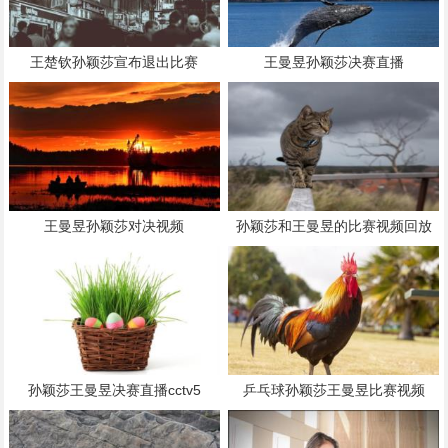
王楚钦孙颖莎宣布退出比赛
王曼昱孙颖莎决赛直播
王曼昱孙颖莎对决视频
孙颖莎和王曼昱的比赛视频回放
孙颖莎王曼昱决赛直播cctv5
乒乓球孙颖莎王曼昱比赛视频