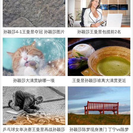
孙颖莎4-1王曼昱夺冠 孙颖莎图片
孙颖莎王曼昱包揽前2名
高清壁纸
孙颖莎大满贯缺哪一项
王曼昱孙颖莎谁离大满贯更近
乒乓球女单决赛王曼昱再战孙颖莎
孙颖莎陈梦现身澳门 丁宁vs陈梦