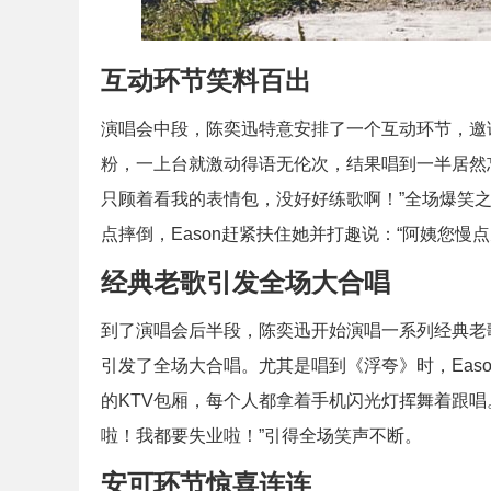
互动环节笑料百出
演唱会中段，陈奕迅特意安排了一个互动环节，邀请
粉，一上台就激动得语无伦次，结果唱到一半居然忘
只顾着看我的表情包，没好好练歌啊！”全场爆笑
点摔倒，Eason赶紧扶住她并打趣说：“阿姨您慢
经典老歌引发全场大合唱
到了演唱会后半段，陈奕迅开始演唱一系列经典老
引发了全场大合唱。尤其是唱到《浮夸》时，Eas
的KTV包厢，每个人都拿着手机闪光灯挥舞着跟唱
啦！我都要失业啦！”引得全场笑声不断。
安可环节惊喜连连