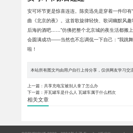
安可环节更是惊喜连连。陈奕迅先是穿着一件印有“
曲《北京的夜》。这首歌旋律轻快、歌词幽默风趣
后海的酒吧……”仿佛把整个北京城的夜生活都搬
会圆满成功——当然也不忘调侃一下自己：“我跳
啦！
本站所有图文均由用户自行上传分享，仅供网友学习交流。若您
上一篇：
共享充电宝被别人拿了怎么办
下一篇：
开瓦罐车是什么人 瓦罐车属于什么档次
相关文章