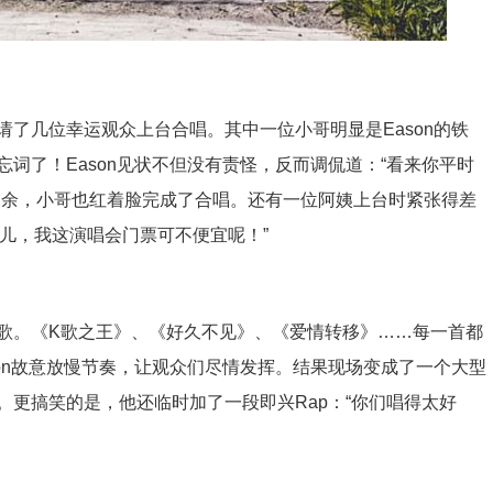
了几位幸运观众上台合唱。其中一位小哥明显是Eason的铁
词了！Eason见状不但没有责怪，反而调侃道：“看来你平时
之余，小哥也红着脸完成了合唱。还有一位阿姨上台时紧张得差
点儿，我这演唱会门票可不便宜呢！”
歌。《K歌之王》、《好久不见》、《爱情转移》……每一首都
on故意放慢节奏，让观众们尽情发挥。结果现场变成了一个大型
。更搞笑的是，他还临时加了一段即兴Rap：“你们唱得太好