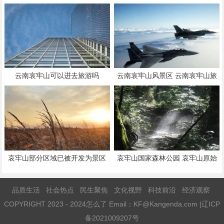
云南哀牢山可以进去旅游吗
云南哀牢山风景区 云南哀牢山旅
游攻略
哀牢山部分区域已被开发为景区
哀牢山国家森林公园 哀牢山原始
森林景区介绍
品质生活
社会热点
民生聚焦
文化视野
科技前沿
经济观察
COPYRIGHT 2023 - 2024
怎么了
Email：KF@Kangenda.com |
辽ICP
备2021009207号