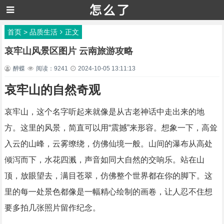
首页
>
品质生活
正文
哀牢山风景区图片 云南旅游攻略
醉蝶
阅读：9241
2024-10-05 13:11:13
哀牢山的自然奇观
哀牢山，这个名字听起来就像是从古老神话中走出来的地
方。这里的风景，简直可以用“震撼”来形容。想象一下，高耸
入云的山峰，云雾缭绕，仿佛仙境一般。山间的瀑布从高处
倾泻而下，水花四溅，声音如同大自然的交响乐。站在山
顶，放眼望去，满目苍翠，仿佛整个世界都在你的脚下。这
里的每一处景色都像是一幅精心绘制的画卷，让人忍不住想
要多拍几张照片留作纪念。