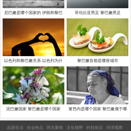
尼巴嫩是哪个国家的 伊朗和黎巴
哥伦比亚男足 黎巴嫩男足
嫩的关系
以色列和黎巴嫩关系 以色列为什
黎巴嫩首都是哪座城市
么打黎巴嫩
泥巴嫩国家 黎巴嫩是哪个国家
篱笆内是哪个国家 黎巴嫩属于哪
个国家
品质生活
社会热点
民生聚焦
文化视野
科技前沿
经济观察