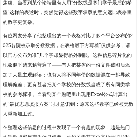
焦虑。当看到某个论坛里有人用"分数线是寒门学子最后的希
望"这样的表述时，突然觉得这些数字承载的意义远比表格里
的数字更复杂。
有位网友分享了他整理出的一个表格对比了多个平台公布的2
025各院校录取分数数据，在表格最下方写着"仅供参考，请
以官方公布为准"几个字却显得格外刺眼。这种信息碎片化的
现象似乎越来越普遍了——有人把某省的一份文件截图后添
加了大量主观解读；也有人将不同年份的数据混在一起导致
理解偏差；更有甚者把某个学校的分数线当成了所有同类学
校的参考标准。当看到某个贴吧里出现用Excel公式计算出
的"最优志愿填报方案"时才意识到：原来这些数字已经被无数
人重新加工过。
在整理这些信息的过程中发现了一个有趣的现象：越是热门