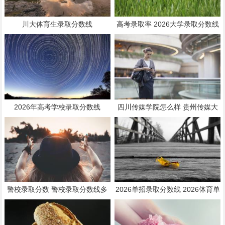
川大体育生录取分数线
高考录取率 2026大学录取分数线
2026年高考学校录取分数线
四川传媒学院怎么样 贵州传媒大
学录取分数线
警校录取分数 警校录取分数线多
2026单招录取分数线 2026体育单
少分
招录取分数线