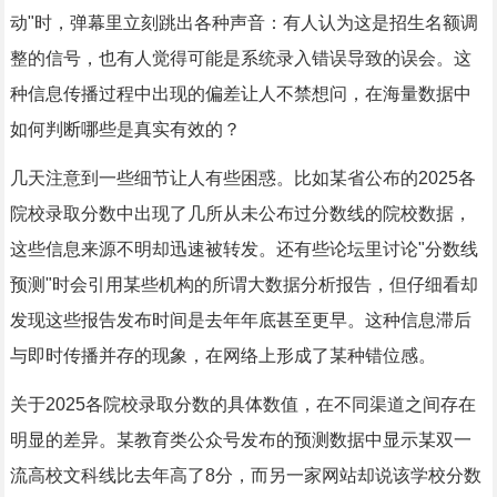
动"时，弹幕里立刻跳出各种声音：有人认为这是招生名额调
整的信号，也有人觉得可能是系统录入错误导致的误会。这
种信息传播过程中出现的偏差让人不禁想问，在海量数据中
如何判断哪些是真实有效的？
几天注意到一些细节让人有些困惑。比如某省公布的2025各
院校录取分数中出现了几所从未公布过分数线的院校数据，
这些信息来源不明却迅速被转发。还有些论坛里讨论"分数线
预测"时会引用某些机构的所谓大数据分析报告，但仔细看却
发现这些报告发布时间是去年年底甚至更早。这种信息滞后
与即时传播并存的现象，在网络上形成了某种错位感。
关于2025各院校录取分数的具体数值，在不同渠道之间存在
明显的差异。某教育类公众号发布的预测数据中显示某双一
流高校文科线比去年高了8分，而另一家网站却说该学校分数