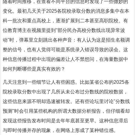
随着时间推移，在查看不同平台的信息时发现了一些微妙的
变化。最初几天关于2025各院校录取分数的消息多集中在本
科一批次和重点高校上，逐渐扩展到二本甚至高职院校。有
位教育博主在视频里提到"部分民办高校分数线出现异常波
动"时，弹幕里立刻跳出各种声音：有人认为这是招生名额调
整的信号，也有人觉得可能是系统录入错误导致的误会。这
种信息传播过程中出现的偏差让人不禁想问，在海量数据中
如何判断哪些是真实有效的？
几天注意到一些细节让人有些困惑。比如某省公布的2025各
院校录取分数中出现了几所从未公布过分数线的院校数据，
这些信息来源不明却迅速被转发。还有些论坛里讨论"分数线
预测"时会引用某些机构的所谓大数据分析报告，但仔细看却
发现这些报告发布时间是去年年底甚至更早。这种信息滞后
与即时传播并存的现象，在网络上形成了某种错位感。