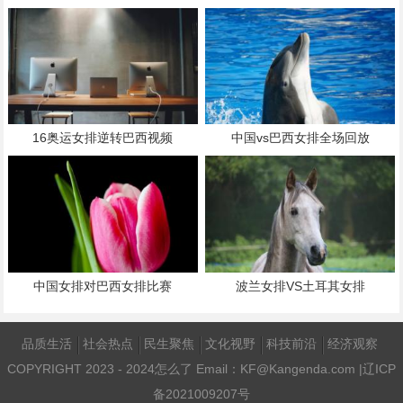
16奥运女排逆转巴西视频
中国vs巴西女排全场回放
中国女排对巴西女排比赛
波兰女排VS土耳其女排
品质生活
社会热点
民生聚焦
文化视野
科技前沿
经济观察
COPYRIGHT 2023 - 2024
怎么了
Email：KF@Kangenda.com |
辽ICP
备2021009207号