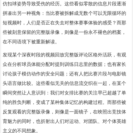
仿扣球姿势导致受伤的经历。这些看似零散的信息片段逐渐
拼凑出另一种视角：当比赛被拆解成无数个可以无限循环的
短视频时，人们是否正在失去对整体赛事体验的感受？而那
些被刻意保留的完整版录像，则像是一份永不褪色的档案，
在不同语境下被重新解读。
发现某个深夜时段的视频回放完整版评论区格外活跃，有观
众在分析球员体能分配时提到训练日志里的数据；也有家长
讨论孩子模仿动作的安全问题；还有人把比赛片段与电影镜
头语言做比较。这些看似无关的信息流交织在一起，在某个
瞬间突然让人意识到：我们对女排比赛的关注早已超越了单
纯的胜负判断，变成了某种集体记忆的构建过程。而那些被
反复观看的完整版录像，则像是一面镜子，在映照出竞技体
育魅力的同时，也折射出人们对运动、对团队、对个体英雄
主义的不同想象。