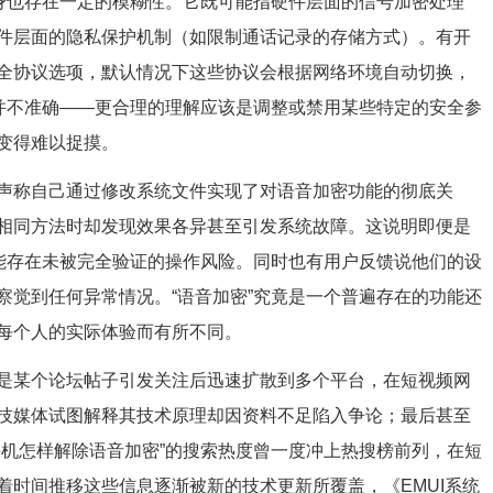
本身也存在一定的模糊性。它既可能指硬件层面的信号加密处理
件层面的隐私保护机制（如限制通话记录的存储方式）。有开
全协议选项，默认情况下这些协议会根据网络环境自动切换，
许并不准确——更合理的理解应该是调整或禁用某些特定的安全参
变得难以捉摸。
声称自己通过修改系统文件实现了对语音加密功能的彻底关
相同方法时却发现效果各异甚至引发系统故障。这说明即便是
可能存在未被完全验证的操作风险。同时也有用户反馈说他们的设
察觉到任何异常情况。“语音加密”究竟是一个普遍存在的功能还
每个人的实际体验而有所不同。
是某个论坛帖子引发关注后迅速扩散到多个平台，在短视频网
技媒体试图解释其技术原理却因资料不足陷入争论；最后甚至
手机怎样解除语音加密”的搜索热度曾一度冲上热搜榜前列，在短
着时间推移这些信息逐渐被新的技术更新所覆盖，《EMUI系统