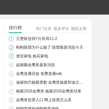
排行榜
热门文章
最多评论
随机文章
王楚钦连得7分首局11-2
刚刚陈熠为什么输了 陈熠最新消息今天
便宜家电 购买家电
赵丽颖金鹰奖最新消息
金鹰直播回放 免费直播sdk
迪丽热巴杨紫票数 金鹰奖杨紫和迪立巴票数
杨紫2026金鹰奖 杨紫2026金鹰奖结果
金鹰奖投票入口 网上投票怎么弄
特朗普痛批伊朗极度虚伪