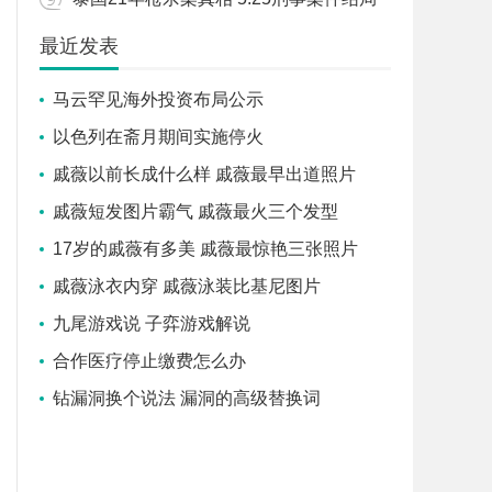
最近发表
马云罕见海外投资布局公示
以色列在斋月期间实施停火
戚薇以前长成什么样 戚薇最早出道照片
戚薇短发图片霸气 戚薇最火三个发型
17岁的戚薇有多美 戚薇最惊艳三张照片
戚薇泳衣内穿 戚薇泳装比基尼图片
九尾游戏说 子弈游戏解说
合作医疗停止缴费怎么办
钻漏洞换个说法 漏洞的高级替换词