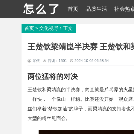
首页
品质生活
社会热
首页
>
文化视野
正文
王楚钦梁靖崑半决赛 王楚钦和
采依
阅读：1501
2024-10-05 06:58:54
两位猛将的对决
王楚钦和梁靖崑的半决赛，简直就是乒乓界的火星
一样快，一个像山一样稳。比赛还没开始，观众席
丝们举着“楚钦加油”的牌子，而梁靖崑的支持者也
大型的粉丝见面会。