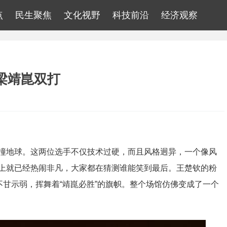
点
民生聚焦
文化视野
科技前沿
经济观察
梁靖崑双打
撞地球。这两位选手不仅技术过硬，而且风格迥异，一个像风
上就已经热闹非凡，大家都在猜测谁能笑到最后。王楚钦的粉
不甘示弱，挥舞着“靖崑必胜”的旗帜。整个场馆仿佛变成了一个