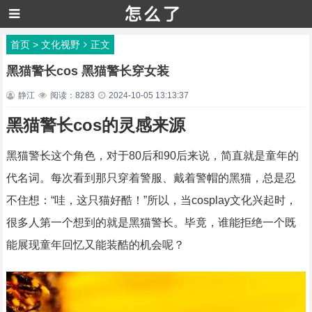
首页
>
文化视野
正文
黑猫警长cos 黑猫警长穿女装
静江
阅读：8283
2024-10-05 13:13:37
黑猫警长cos的灵感来源
黑猫警长这个角色，对于80后和90后来说，简直就是童年的
代名词。每次看到那只穿着警服、戴着警帽的黑猫，总是忍
不住想：“哇，这只猫好酷！”所以，当cosplay文化兴起时，
很多人第一个想到的就是黑猫警长。毕竟，谁能拒绝一个既
能展现童年回忆又能装酷的机会呢？