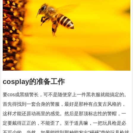
cosplay的准备工作
要cos成黑猫警长，可不是随便穿上一件黑衣服就能搞定的。
首先得找到一套合身的警服，最好是那种有点复古风格的，
这样才能还原动画里的感觉。然后是那顶标志性的警帽，一
定要戴得正正的，不能歪了。至于道具嘛，一把玩具枪是必
不可少的。当然，如果能找到那种能发出“砰砰”声的玩具枪就