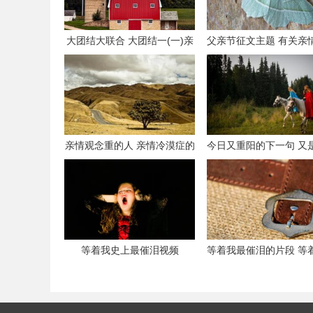
大团结大联合 大团结一(一)亲
父亲节征文主题 有关亲
情会的内容和结构
文题目
亲情观念重的人 亲情冷漠症的
今日又重阳的下一句 又
人的表现
重阳节,下一句是什
等着我史上最催泪视频
等着我最催泪的片段 等
场都哭了磕头