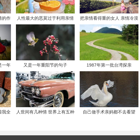
情的作
人性最大的恶莫过于利用亲情
把亲情看得重的女人 亲情冷漠
是不是心理疾病
是一年
又是一年重阳节的句子
1987年第一批台湾探亲
么
着我全
人世间有几种情 世界上有五种
自己做手术亲妈都不去看望
情