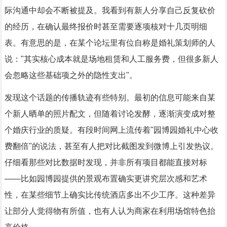
际沟通中却会不断被提及。我看到有新人分享自己反复砍价
的经历，在确认最终报价时甚至需要逐项核对十几页明细
表。有意思的是，在某个论坛里有位自称是婚礼策划师的人
说："其实核心成本就是场地租赁和人工服务费，但很多新人
会忽略这些基础项之外的隐性支出"。
发现这个话题的传播轨迹有些特别。最初的信息可能来自某
个新人晒单的照片配文，但随着讨论发酵，逐渐演变成对整
个婚庆行业的质疑。有段时间网上流传着"园博园婚礼中心收
费翻倍"的说法，甚至有人把对比截图发到微博上引发热议。
仔细看那些对比数据时发现，并非所有项目都能直接对标
——比如园博园提供的景观布置确实更讲究层次感和艺术
性，在某些细节上确实比传统酒店多出不少工序。这种差异
让部分人觉得物有所值，也有人认为商家在利用场馆特色抬