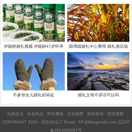
伊能静婚礼视频 伊能静47岁怀孕
园博园婚礼中心费用 婚礼酒店场
是试管吗
地费一般多少钱
不参加女儿婚礼的坏处
婚礼父母不讲话可以吗
品质生活
社会热点
民生聚焦
文化视野
科技前沿
经济观察
COPYRIGHT 2023 - 2024
怎么了
Email：KF@Kangenda.com |
辽ICP
备2021009207号