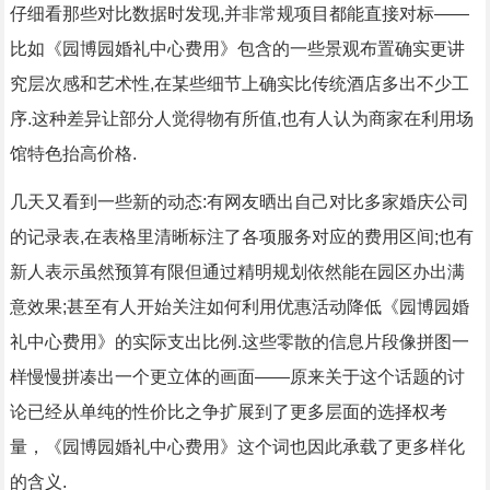
仔细看那些对比数据时发现,并非常规项目都能直接对标——
比如《园博园婚礼中心费用》包含的一些景观布置确实更讲
究层次感和艺术性,在某些细节上确实比传统酒店多出不少工
序.这种差异让部分人觉得物有所值,也有人认为商家在利用场
馆特色抬高价格.
几天又看到一些新的动态:有网友晒出自己对比多家婚庆公司
的记录表,在表格里清晰标注了各项服务对应的费用区间;也有
新人表示虽然预算有限但通过精明规划依然能在园区办出满
意效果;甚至有人开始关注如何利用优惠活动降低《园博园婚
礼中心费用》的实际支出比例.这些零散的信息片段像拼图一
样慢慢拼凑出一个更立体的画面——原来关于这个话题的讨
论已经从单纯的性价比之争扩展到了更多层面的选择权考
量，《园博园婚礼中心费用》这个词也因此承载了更多样化
的含义.