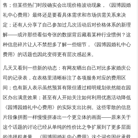
售；但某些热门时段确实会出现价格波动现象，《园博园婚
礼中心费用》最终还是要看具体需求和市场供需关系来决
定；还有人分享了自己参加过几次活动后对价格体系的新理
解——或许那些看似夸张的数据背后藏着某种行业惯例？这
种信息碎片让人不禁想多了解一些细节，《园博园婚礼中心
费用》的话题也因此变得更有层次感起来。
几天又看到一些新的动态：有网友晒出自己对比多家婚庆公
司的记录表，在表格里清晰标注了各项服务对应的费用区
间；也有新人表示虽然预算有限但通过精明规划依然能在园
区办出满意效果；甚至有人开始关注如何利用优惠活动降低
《园博园婚礼中心费用》的实际支出比例。这些零散的信息
片段像拼图一样慢慢拼凑出一个更立体的画面——原来关于
这个话题的讨论已经从单纯的性价比之争扩展到了更多层面
的选择权考量，《园博园婚礼中心费用》这个词也因此承载