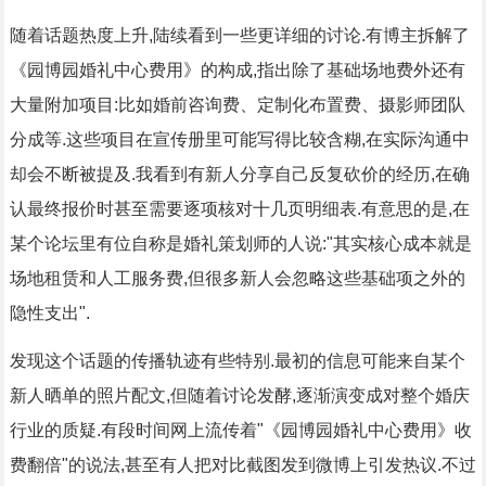
随着话题热度上升,陆续看到一些更详细的讨论.有博主拆解了
《园博园婚礼中心费用》的构成,指出除了基础场地费外还有
大量附加项目:比如婚前咨询费、定制化布置费、摄影师团队
分成等.这些项目在宣传册里可能写得比较含糊,在实际沟通中
却会不断被提及.我看到有新人分享自己反复砍价的经历,在确
认最终报价时甚至需要逐项核对十几页明细表.有意思的是,在
某个论坛里有位自称是婚礼策划师的人说:"其实核心成本就是
场地租赁和人工服务费,但很多新人会忽略这些基础项之外的
隐性支出".
发现这个话题的传播轨迹有些特别.最初的信息可能来自某个
新人晒单的照片配文,但随着讨论发酵,逐渐演变成对整个婚庆
行业的质疑.有段时间网上流传着"《园博园婚礼中心费用》收
费翻倍"的说法,甚至有人把对比截图发到微博上引发热议.不过