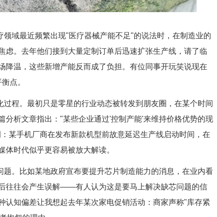
疗领域最近频繁出现"医疗器械产能不足"的说法时，在制造业的
焦虑。去年他们接到大量定制订单后迅速扩张生产线，请了临
场降温，这些新增产能反而成了负担。有位同事开玩笑说现在
平衡点。
变化过程。最初只是零星的行业动态被转发到朋友圈，在某个时间
分析文章指出："某些企业通过'控制产能'来维持价格优势的现
例：某手机厂商在发布新款机型前故意延迟生产线启动时间，在
媒体时代似乎更容易被放大解读。
的问题。比如某地政府宣布要提升芯片制造能力的消息，在业内看
后往往会产生误解——有人认为这是要马上解决缺芯问题的信
种认知偏差让我想起去年某次家电促销活动：商家声称"库存紧