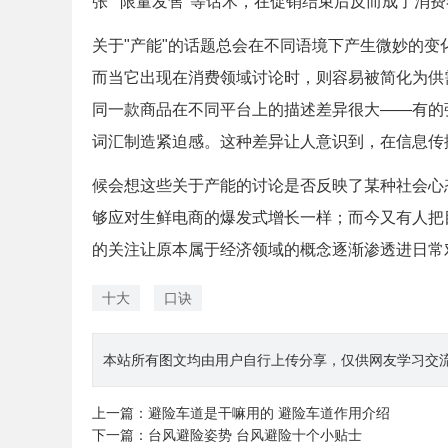
张""限量发售"等话术，在促销结束后反而成了消
关于"产能"的话题总会在不同语境下产生微妙的
而当它出现在消费领域讨论时，则容易被简化为供
同一款商品在不同平台上的描述差异很大——有的强调
词汇制造紧迫感。这种差异让人意识到，在信息传
候会想这些关于产能的讨论是否反映了某种社会心
够应对生鲜电商的爆发式增长一样；而今又有人把
的关注让原本属于经济领域的概念逐渐渗透进日常
十大
口诀
本站所有图文均由用户自行上传分享，仅供网友学习交流。若您
上一篇：
避险车道是干嘛用的 避险车道作用介绍
下一篇：
台风避险姿势 台风避险十个小贴士