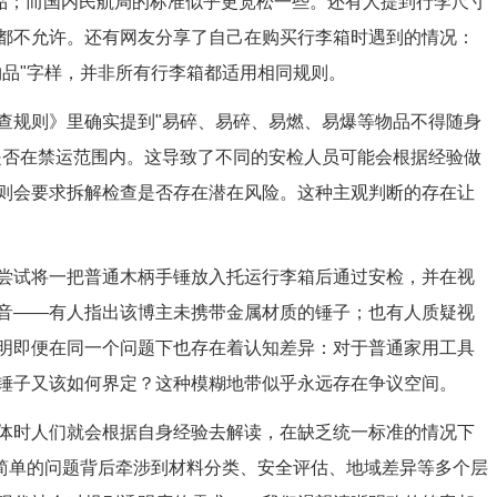
物品；而国内民航局的标准似乎更宽松一些。还有人提到行李尺寸
都不允许。还有网友分享了自己在购买行李箱时遇到的情况：
物品"字样，并非所有行李箱都适用相同规则。
查规则》里确实提到"易碎、易碎、易燃、易爆等物品不得随身
是否在禁运范围内。这导致了不同的安检人员可能会根据经验做
则会要求拆解检查是否存在潜在风险。这种主观判断的存在让
尝试将一把普通木柄手锤放入托运行李箱后通过安检，并在视
音——有人指出该博主未携带金属材质的锤子；也有人质疑视
明即便在同一个问题下也存在着认知差异：对于普通家用工具
锤子又该如何界定？这种模糊地带似乎永远存在争议空间。
体时人们就会根据自身经验去解读，在缺乏统一标准的情况下
似简单的问题背后牵涉到材料分类、安全评估、地域差异等多个层