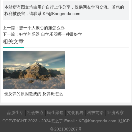
本站所有图文均由用户自行上传分享，仅供网友学习交流。若您的
权利被侵害，请联系 KF@Kangenda.com
上一篇：
想一个人揪心的痛怎么办
下一篇：
好学的乐器 自学乐器哪一种最好学
相关文章
斑反弹的原因造成的 反弹斑怎么
治疗最好的办法
品质生活
社会热点
民生聚焦
文化视野
科技前沿
经济观察
COPYRIGHT 2023 - 2024
怎么了
Email：KF@Kangenda.com |
辽ICP
备2021009207号