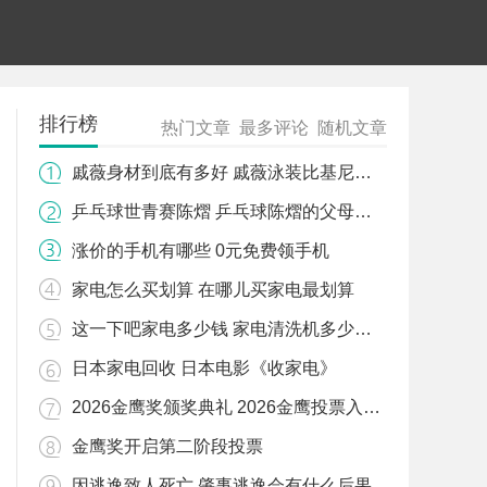
排行榜
热门文章
最多评论
随机文章
戚薇身材到底有多好 戚薇泳装比基尼图片
乒乓球世青赛陈熠 乒乓球陈熠的父母是谁
涨价的手机有哪些 0元免费领手机
家电怎么买划算 在哪儿买家电最划算
这一下吧家电多少钱 家电清洗机多少钱一台
日本家电回收 日本电影《收家电》
2026金鹰奖颁奖典礼 2026金鹰投票入口官网
金鹰奖开启第二阶段投票
因逃逸致人死亡 肇事逃逸会有什么后果