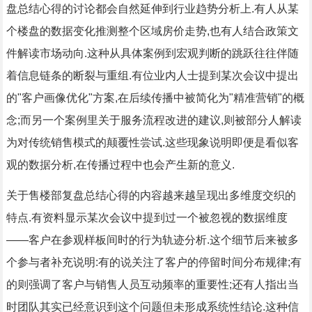
盘总结心得的讨论都会自然延伸到行业趋势分析上.有人从某
个楼盘的数据变化推测整个区域房价走势,也有人结合政策文
件解读市场动向.这种从具体案例到宏观判断的跳跃往往伴随
着信息链条的断裂与重组.有位业内人士提到某次会议中提出
的"客户画像优化"方案,在后续传播中被简化为"精准营销"的概
念;而另一个案例里关于服务流程改进的建议,则被部分人解读
为对传统销售模式的颠覆性尝试.这些现象说明即便是看似客
观的数据分析,在传播过程中也会产生新的意义.
关于售楼部复盘总结心得的内容越来越呈现出多维度交织的
特点.有资料显示某次会议中提到过一个被忽视的数据维度
——客户在参观样板间时的行为轨迹分析.这个细节后来被多
个参与者补充说明:有的说关注了客户的停留时间分布规律;有
的则强调了客户与销售人员互动频率的重要性;还有人指出当
时团队其实已经意识到这个问题但未形成系统性结论.这种信