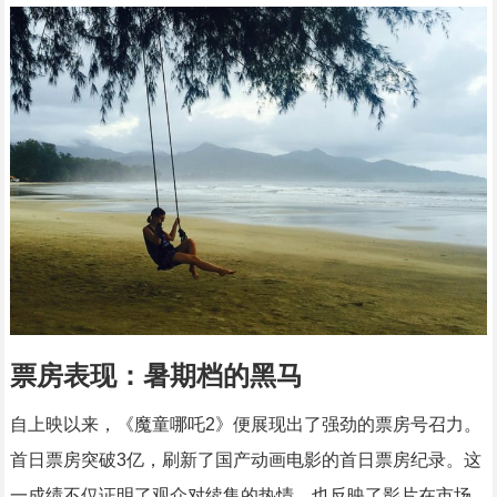
票房表现：暑期档的黑马
自上映以来，《魔童哪吒2》便展现出了强劲的票房号召力。
首日票房突破3亿，刷新了国产动画电影的首日票房纪录。这
一成绩不仅证明了观众对续集的热情，也反映了影片在市场