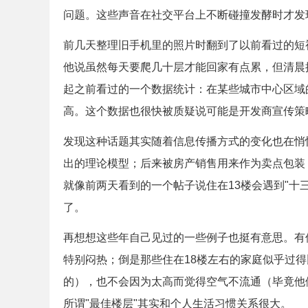
问题。这些声音在社交平台上不断碰撞发酵时才发
前几天整理旧手机里的照片时翻到了以前看过的短
他说虽然每天要爬几十层才能回家有点累，但清晨
起之前看过的一个数据统计：在某些城市中心区域
高。这个数据也很快被质疑说可能是开发商宣传策
发现这种话题其实随着信息传播方式的变化也在悄
出的理论模型；后来被房产销售用来作为卖点包装
就像前两天看到的一个帖子说住在13楼会遇到"十
了。
再想想这些年自己见过的一些例子也挺有意思。有
特别闷热；倒是那些住在18楼左右的家庭似乎过
的），也不会因为太高而觉得空气不流通（毕竟他
所谓"最佳楼层"其实和个人生活习惯关系很大。