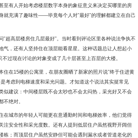
甚至有人开始考虑楼层数字本身的象征意义来决定买哪里的房
身就充满了趣味性——毕竟每个人对"最好"的理解都建立在自己
问"超高层楼房住几层最好"。当时看到评论区里各种说法争执不
地气，还有人坚持住在顶层能看星星。这种话题总让人想起小
，只不过现在讨论的对象变成了几十层甚至上百层的大楼。
本住在15楼的公寓里，在朋友圈晒了新家的照片说"终于住进黄
要是考虑到电梯速度和采光问题。才知道这个说法其实挺常见
类似建议：中间楼层既不会太吵也不会太闷热，采光好又不会
都不绝对。
住在城市的年轻人可能更在意通勤时间和电梯效率，他们觉得
关注安全性和采光度数。还有人提到低层住户虽然视野开阔但
楼栋；而顶层住户虽然安静但可能会遇到漏水或者管道老化的