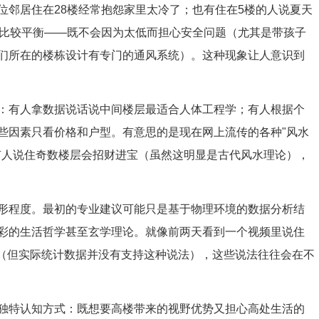
位邻居住在28楼经常抱怨家里太冷了；也有住在5楼的人说夏天
得比较平衡——既不会因为太低而担心安全问题（尤其是带孩子
们所在的楼栋设计有专门的通风系统）。这种现象让人意识到
：有人拿数据说话说中间楼层最适合人体工程学；有人根据个
些因素只看价格和户型。有意思的是现在网上流传的各种"风水
有人说住奇数楼层会招财进宝（虽然这明显是古代风水理论），
形程度。最初的专业建议可能只是基于物理环境的数据分析结
彩的生活哲学甚至玄学理论。就像前两天看到一个视频里说住
样（但实际统计数据并没有支持这种说法），这些说法往往会在不
独特认知方式：既想要高楼带来的视野优势又担心高处生活的