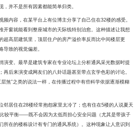
现，并不是所有因素都能简单归类。
视频内容，在某平台上有位博主分享了自己住在32楼的感受。
推开窗就能看到整座城市的天际线特别治愈。这种描述让我想
的超高层建筑里，顶层住户的房产溢价率反而比中间楼层更
略导致的视觉偏差。
悄演变。最早是建筑专家在专业论坛上分析通风采光数据时提
；再后来演变成网友们的八卦话题甚至带点玄学色彩的讨论。
三层煞"之类的说法一样，在传播过程中有些科学依据逐渐模糊
位邻居住在28楼经常抱怨家里太冷了；也有住在5楼的人说夏天
得比较平衡——既不会因为太低而担心安全问题（尤其是带孩子
们所在的楼栋设计有专门的通风系统）。这种现象让人意识到