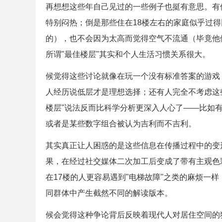
再想想这些年自己见过的一些例子也挺有意思。有
特别闷热；倒是那些住在18楼左右的家庭似乎过
的），也不会因为太高而觉得空气不流通（毕竟他
所谓"最佳楼层"其实和个人生活习惯关系很大。
候觉得这些讨论就像在玩一个没有标准答案的游戏
人经历说低层才是理想选择；还有人完全不考虑这
楼层"说法反而比科学分析更深入人心了——比如
或者是某些数字组合被认为吉利而不吉利。
其实真正让人困惑的是这些信息在传播过程中的变
果，在经过社交媒体二次加工后变成了带有主观色
在17楼的人更容易遇到"电梯故障"之类的麻烦一
同群体中产生截然不同的解读版本。
候会觉得这种争论背后反映着现代人对居住空间的