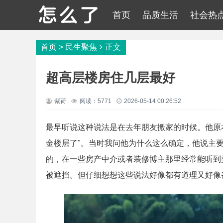
首页
品质生活
社会热
首页
>
民生聚焦
正文
超高层楼房住几层最好
紫荷
阅读：5771
2026-05-14 00:26:52
最早听说这种说法是在去年朋友搬家的时候。他原
金楼层了"。当时我问他为什么这么确定，他说主
的，在一些房产中介或者装修博主那里经常能听到
被遮挡。但仔细想想这些说法好像都有道理又好像