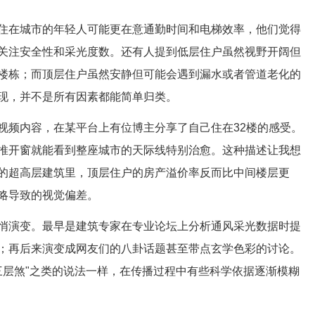
住在城市的年轻人可能更在意通勤时间和电梯效率，他们觉得
关注安全性和采光度数。还有人提到低层住户虽然视野开阔但
楼栋；而顶层住户虽然安静但可能会遇到漏水或者管道老化的
现，并不是所有因素都能简单归类。
视频内容，在某平台上有位博主分享了自己住在32楼的感受。
推开窗就能看到整座城市的天际线特别治愈。这种描述让我想
的超高层建筑里，顶层住户的房产溢价率反而比中间楼层更
略导致的视觉偏差。
悄演变。最早是建筑专家在专业论坛上分析通风采光数据时提
；再后来演变成网友们的八卦话题甚至带点玄学色彩的讨论。
三层煞"之类的说法一样，在传播过程中有些科学依据逐渐模糊