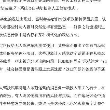
个简单的技术突破就能完成的事情。有位工程师在回复中提
在复杂路况下系统会自动切换到人工驾驶模式"。
有类似的说法出现过。当时参会者们对这项政策持保留态度，认
头看那些讨论内容时突然觉得有些熟悉——好像之前也遇到过
疑信息传播中是否存在某种模式化的表达方式。
定路段给无人驾驶车辆测试使用；某些车企推出了带有自动驾
体验服务的创业项目。这些现象让人感觉这个话题正在从概念
还藏着一些未被充分讨论的问题：比如如何界定"示范运营"与真
时，社会接受度是否能跟上发展速度？这些问题的答案似乎还
人驾驶汽车将进入示范运营的消息像一颗投入湖面的石子，在
的曙光，有人则警惕着潜在的风险与挑战。而在这场讨论中涌
件变得愈发立体起来。或许正是这种多元化的观察角度让整个