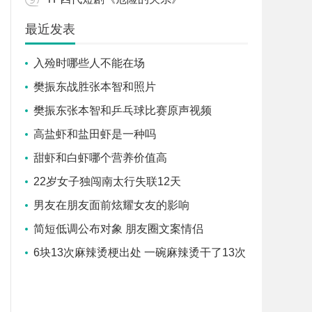
最近发表
入殓时哪些人不能在场
樊振东战胜张本智和照片
樊振东张本智和乒乓球比赛原声视频
高盐虾和盐田虾是一种吗
甜虾和白虾哪个营养价值高
22岁女子独闯南太行失联12天
男友在朋友面前炫耀女友的影响
简短低调公布对象 朋友圈文案情侣
6块13次麻辣烫梗出处 一碗麻辣烫干了13次
是哪年的