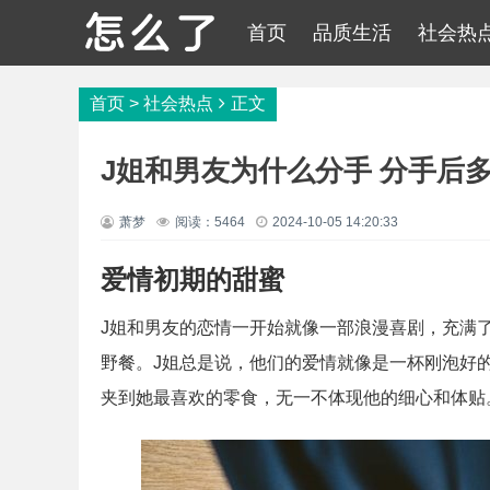
首页
品质生活
社会热
首页
>
社会热点
正文
J姐和男友为什么分手 分手后
萧梦
阅读：5464
2024-10-05 14:20:33
爱情初期的甜蜜
J姐和男友的恋情一开始就像一部浪漫喜剧，充满
野餐。J姐总是说，他们的爱情就像是一杯刚泡好
夹到她最喜欢的零食，无一不体现他的细心和体贴