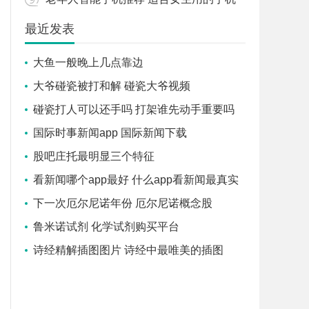
最近发表
大鱼一般晚上几点靠边
大爷碰瓷被打和解 碰瓷大爷视频
碰瓷打人可以还手吗 打架谁先动手重要吗
国际时事新闻app 国际新闻下载
股吧庄托最明显三个特征
看新闻哪个app最好 什么app看新闻最真实
可靠
下一次厄尔尼诺年份 厄尔尼诺概念股
鲁米诺试剂 化学试剂购买平台
诗经精解插图图片 诗经中最唯美的插图