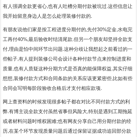
有人强调全款更省心,也有人吐槽分期付款被坑过.这些信息让
我开始留意身边人是怎么处理装修付款的.
有朋友说他们家是按工程进度分期付的,先付30%定金,水电完
工再付40%,最后验收时结清尾款.但另一个朋友却坚持全款支
付,理由是怕中间环节出问题.这种分歧让我想起之前看过的一
些帖子,有人提到装修公司会设计各种付款节点来控制进度和
质量,也有人质疑这种分期方式是否真的能保障权益.其实仔细
想想,装修付款方式和合同条款的关系应该更紧密些,比如有些
合同会写明每阶段验收合格后才支付相应款项.
网上查资料的时候发现很多帖子都在对比不同付款方式的利
弊.有博主说全款支付虽然省事但风险大,特别是遇到工期拖延
或者材料问题时维权困难;也有网友分享自己用分期付款的经
历,在某个环节发现质量问题后通过保留证据成功追回部分款