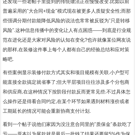
还发现一些老帖子里提到的传统做法正在慢慢改变.比如以前
普遍采用的"大合同+现金"模式现在被更多人质疑安全性;而那
些强调分期付款能降低风险的说法也常常被反驳为"只是转移
风险".这种信息传播中的变化让人有点困惑——到底是行业规
范在进化还是大家对风险的认知在变化?也许就像某位网友说
的那样,在装修这件事上每个人都有自己的经验总结和应对策
略吧.
有些案例显示装修付款方式其实和项目规模有关联.小户型可
能直接全款搞定就省事了;但大平层项目往往涉及多个分包商
和供应商,在这种情况下按阶段付款反而更常见些.不过具体怎
么操作还是得看合同约定,在某个环节如果遇到材料涨价或者
工期延长的情况可能会重新协商支付计划.
看到一个帖子说他们家因为没注意合同里的"质保金"条款吃了
亏——原本以为尾款就是最后一批钱了结果还要留5%作为保