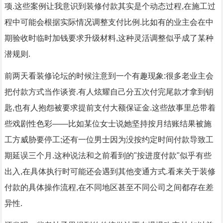
项.这些案例让我意识到装修付款其实是个动态过程,在施工过
程中可能会根据实际情况调整支付比例.比如有的业主会在中
期验收时临时加钱要求升级材料,这种灵活调整似乎成了某种
潜规则.
前两天看装修论坛的时候注意到一个有趣现象:很多老业主会
把付款方式当作谈资.有人炫耀自己分五次付完尾款才拿到钥
匙,也有人抱怨被要求提前支付大额保证金.这些故事里总带着
些戏剧性色彩——比如某位女士说她坚持按月结账结果被施
工方威胁要停工;还有一位男士因为没按约定时间付款导致工
期延误三个月.这种说法和之前看到的"按进度付款"似乎有些
出入,在具体执行时可能还会遇到其他变通方式.看来关于装修
付款的具体操作流程,在不同地区甚至不同公司之间都存在差
异性.