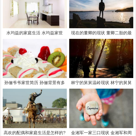
水均益的家庭生活 水均益家世
现在的董卿的现状 董卿二胎的最
新消息
孙俪爷爷家世简历 孙俪背景有多
林宁的舅舅温岭现状 林宁的舅舅
厉害
是3号人物吗
高欢的配偶和家庭生活是怎样的?
金湘军一家三口现状 金湘军和周