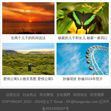
冬雨照片
生两个儿子的民间说法
杨紫的儿子和女儿 杨紫一家四口
全家福照片
爱情公寓5人物关系图 爱情公寓5
孙俪现状 孙俪2024年照片
人物介绍
品质生活
社会热点
民生聚焦
文化视野
科技前沿
经济观察
COPYRIGHT 2023 - 2024
怎么了
Email：KF@Kangenda.com |
辽ICP
备2021009207号