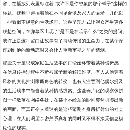
容，在播放列表里标注着"或许不是你想象的那个样子"这样的
标题。视频中穿插着他在不同场合谈及家人的语录，并配以
一些看似不经意的生活场景。这种呈现方式让观众产生更多
联想空间，在弹幕区出现了"是不是在暗示什么"之类的提问。
或许正是这种留白让故事有了持续传播的生命力，在某个深
夜刷到他的新动态时又会让人重新审视之前的猜测。
那些关于董思成家庭生活故事的讨论始终带着某种暧昧感，
在信息传播过程中不断被赋予新的解读维度。有人从他穿着
风格的变化推测家庭角色的转变，也有人注意到他偶尔提及
的生活琐事中隐含着某种情感线索。这些碎片化的观察像拼
图一样散落在网络各处，在某个不经意的瞬间突然拼凑出新
的画面。而真正令人着迷的是这些猜测本身所折射出的社会
心理，在人们渴望亲密关系真相的同时又不得不接受信息模
糊性的现实。