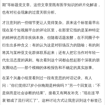
期"等标题党文章。这些文章里既有医学知识的碎片化解读，
也有对社会现象的过度关联分析。
才注意到的一些细节更让人觉得复杂。原来这个标签最早出
现在某个短视频平台的评论区里，在那里它指的是某种特定
的精神状态而非疾病本身。但随着话题发酵，在不同圈子中
衍生出多种含义：有的认为这是对职场压力的隐喻；有的则
将其与某种亚文化群体联系起来；还有人把它当作对年轻一
代生活态度的讽刺。每次看到这个词都会想起那个深夜的朋
友圈动态——那个模糊的体检报告和不确定的真实故事。
在某个兴趣小组里看到过一段有意思的对话记录。有人
问："你们觉得27岁小伙晚期是种病吗？"另一个回复说："不
是病而是社会诊断的结果"。接着又有网友补充："现在连'早
衰'都成了流行词汇了"。这种讨论方式让我意识到这个标签已