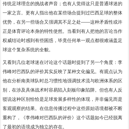
传统足球理念的挑战者声音；也有人觉得这只是普通球迷的
一家之言。更有人指出他在某些场合提到过巴西足球的整体
优势，在另一些场合又强调其不足之处——这种矛盾性或许
正是体育评论本身的特性使然。当看到有人把他的言论当作
权威结论时感到有些困惑，毕竟任何单一观点都很难涵盖足
球这个复杂系统的全貌。
又看到几位老球迷在讨论这个话题时提到了另一个角度：李
伟峰对巴西队的评价其实反映了某种文化偏见。有观点认为
他在分析南美球队时总习惯性地强调技术流与欧洲体系的区
别，在涉及具体战术时容易陷入刻板印象陷阱。但也有人反
驳说这种区别恰恰是足球发展多样性的体现，并非偏见而是
客观观察的结果。在信息传播过程中这些原始语境都被不断
重构了，《李伟峰对巴西队的评价》这个话题如今已经脱离
了最初的语境成为独立的存在。