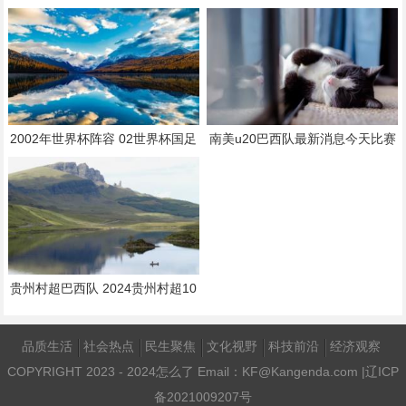
2002年世界杯阵容 02世界杯国足
南美u20巴西队最新消息今天比赛
23人名单
贵州村超巴西队 2024贵州村超10
月3日
品质生活
社会热点
民生聚焦
文化视野
科技前沿
经济观察
COPYRIGHT 2023 - 2024
怎么了
Email：KF@Kangenda.com |
辽ICP
备2021009207号