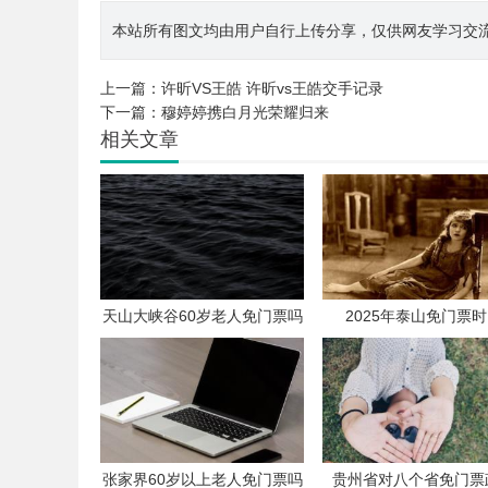
本站所有图文均由用户自行上传分享，仅供网友学习交流。若您
上一篇：
许昕VS王皓 许昕vs王皓交手记录
下一篇：
穆婷婷携白月光荣耀归来
相关文章
天山大峡谷60岁老人免门票吗
2025年泰山免门票
张家界60岁以上老人免门票吗
贵州省对八个省免门票