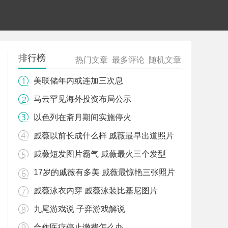
排行榜
热门文章
最多评论
随机文章
美联储年内或连加三次息
马云罕见海外投资布局公示
以色列在斋月期间实施停火
戚薇以前长成什么样 戚薇最早出道照片
戚薇短发图片霸气 戚薇最火三个发型
17岁的戚薇有多美 戚薇最惊艳三张照片
戚薇泳衣内穿 戚薇泳装比基尼图片
九尾游戏说 子弈游戏解说
合作医疗停止缴费怎么办