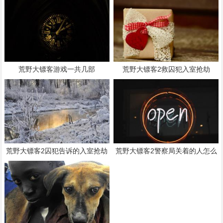
荒野大镖客游戏一共几部
荒野大镖客2救囚犯入室抢劫
荒野大镖客2囚犯告诉的入室抢劫
荒野大镖客2警察局关着的人怎么
救