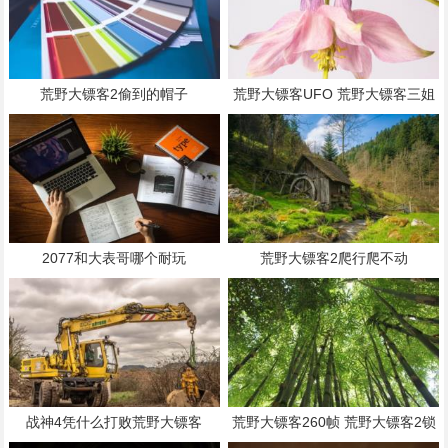
荒野大镖客2偷到的帽子
荒野大镖客UFO 荒野大镖客三姐
妹花
2077和大表哥哪个耐玩
荒野大镖客2爬行爬不动
战神4凭什么打败荒野大镖客
荒野大镖客260帧 荒野大镖客2锁
60帧怎么调