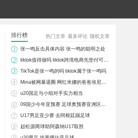
排行榜
热门文章
最多评论
随机文章
张一鸣反击具体内容 张一鸣的聪明之处
tiktok值得做吗 tiktok跨境电商先垫付可靠吗
TikTok是张一鸣的吗 tiktok属于张一鸣吗
Mina被网暴退圈 网红米娜的爸爸埃尼斯个人资料
u20国足与小组对手实力相当
09国少今年亚预赛 足球奥预赛亚洲区赛程
U17男足亚少赛 去阿根廷踢足球
赵松源两球助阿森纳U17取胜
u20男足 埃塞俄比亚足球