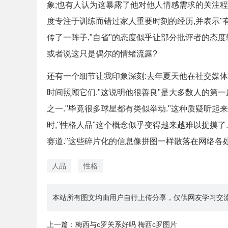
象;也有人认为这暴露了他对他人情感需求的关注程
度专注于训练而错过家人重要时刻的经历,并表示"
传了一阵子,"自省"的态度似乎让部分批评者的态
或者说这只是偶尔的情绪流露?
还有一个细节让我印象深刻:去年夏天他在社交媒
时间照顾它们."这说明他很善良"是大多数人的第
之一."毕竟很多球星都有类似举动."这种质疑听
时,"性格人品"这个概念似乎变得越来越难以捉摸了
赛道."这些碎片化的信息像拼图一样散落在网络各
人品
性格
本站所有图文均由用户自行上传分享，仅供网友学习交流。若您
上一篇：
梅西与c罗关系好吗 梅西c罗图片