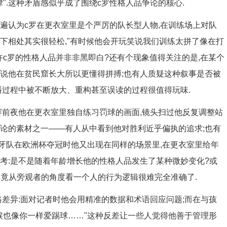
律".这种矛盾感似乎成了围绕c罗性格人品争论的核心.
遍认为c罗在更衣室里是个严厉的队长型人物,在训练场上对队
下相处其实很轻松,"有时候他会开玩笑说我们训练太拼了像在打
许c罗的性格人品并非非黑即白?还有个现象值得关注的是,在某个
人说他在贫民窟长大所以更懂得拼搏;也有人质疑这种叙事是否被
播过程中被不断放大、重构甚至误读的过程很值得玩味.
决赛前夜他在更衣室里独自练习罚球的画面,镜头扫过他反复调整站
争论的素材之一——有人从中看到他对胜利近乎偏执的追求;也有
萄牙队在欧洲杯夺冠时他又出现在同样的场景里,在更衣室里给年
考:是不是随着年龄增长他的性格人品发生了某种微妙变化?或
毕竟从旁观者的角度看一个人的行为逻辑很难完全准确了.
差异:面对记者时他会用精准的数据和术语回应问题;而在与孩
候也像你一样爱踢球……"这种反差让一些人觉得他善于管理形