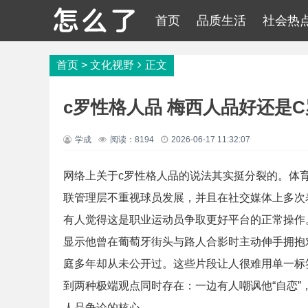
首页
品质生活
社会热
首页
>
文化视野
正文
c罗性格人品 梅西人品好还是
学成
阅读：8194
2026-06-17 11:32:07
网络上关于c罗性格人品的说法其实挺分裂的。体
联管理层不重视球员发展，并且在社交媒体上多次
有人觉得这是职业运动员争取更好平台的正常操作
显示他曾在葡萄牙街头与路人合影时主动伸手拥抱
庭多年却从未公开过。这些片段让人很难用单一标
到两种极端观点同时存在：一边有人嘲讽他“自恋”
人品争论的核心。