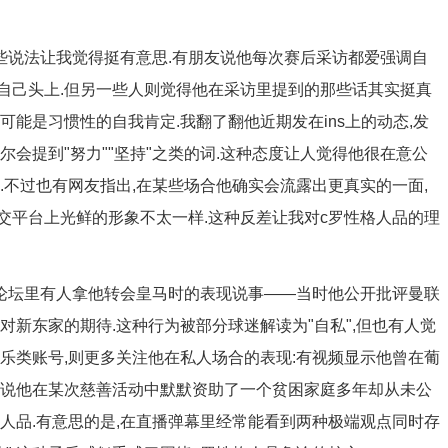
些说法让我觉得挺有意思.有朋友说他每次赛后采访都爱强调自
到自己头上.但另一些人则觉得他在采访里提到的那些话其实挺真
能是习惯性的自我肯定.我翻了翻他近期发在ins上的动态,发
会提到"努力""坚持"之类的词.这种态度让人觉得他很在意公
.不过也有网友指出,在某些场合他确实会流露出更真实的一面,
交平台上光鲜的形象不太一样.这种反差让我对c罗性格人品的理
育论坛里有人拿他转会皇马时的表现说事——当时他公开批评曼联
对新东家的期待.这种行为被部分球迷解读为"自私",但也有人觉
乐类账号,则更多关注他在私人场合的表现:有视频显示他曾在葡
闻说他在某次慈善活动中默默资助了一个贫困家庭多年却从未公
人品.有意思的是,在直播弹幕里经常能看到两种极端观点同时存