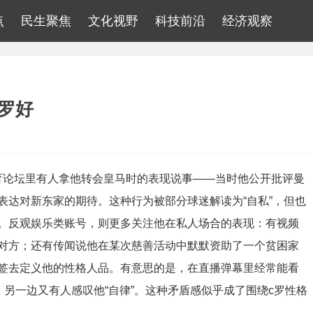
点
民生聚焦
文化视野
科技前沿
经济观察
C罗好
育论坛里有人拿他转会皇马时的表现说事——当时他公开批评曼
表达对新东家的期待。这种行为被部分球迷解读为“自私”，但也
。反观娱乐类账号，则更多关注他在私人场合的表现：有视频
对方；还有传闻说他在某次慈善活动中默默资助了一个贫困家
签去定义他的性格人品。有意思的是，在直播弹幕里经常能看
，另一边又有人感叹他“自律”。这种矛盾感似乎成了围绕c罗性格