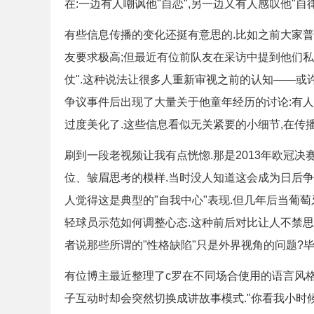
在:一边有人嘲讽他"自恋",另一边又有人感叹他"自
有些信息传播的变化还挺有意思的.比如之前大家普
友要求极高;但最近有位前队友在采访中提到他们私
仗".这种说法让很多人重新审视之前的认知——或
争议事件后出现了大量关于他童年经历的讨论:有
过度美化了.这些信息看似无关紧要的小细节,在传
刷到一段老视频让我有点恍惚.那是2013年欧冠
位、皱眉思考的模样.当时没人知道这会成为日后
人觉得这是典型的"自我中心"表现.但几年后当葡
轻球员示范如何调整心态.这种前后对比让人不禁思
者说那些所谓的"性格缺陷"只是外界视角的问题?
有位博主最近整理了c罗在不同场合使用的语言风格
子互动时却会突然切换成讲故事模式."你看我小时