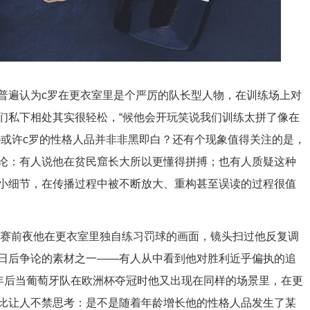
普遍认为c罗在更衣室里是个严厉的队长型人物，在训练场上对
们私下相处其实很轻松，“候他会开玩笑说我们训练太拼了像在
—或许c罗的性格人品并非非黑即白？还有个现象值得关注的是，
论：有人说他在贫民窟长大所以更懂得拼搏；也有人质疑这种
小细节，在传播过程中被不断放大、重构甚至误读的过程很值
决赛前夜他在更衣室里独自练习罚球的画面，镜头扫过他反复调
日后争论的素材之一——有人从中看到他对胜利近乎偏执的追
几年后当葡萄牙队在欧洲杯夺冠时他又出现在同样的场景里，在更
比让人不禁思考：是不是随着年龄增长他的性格人品发生了某