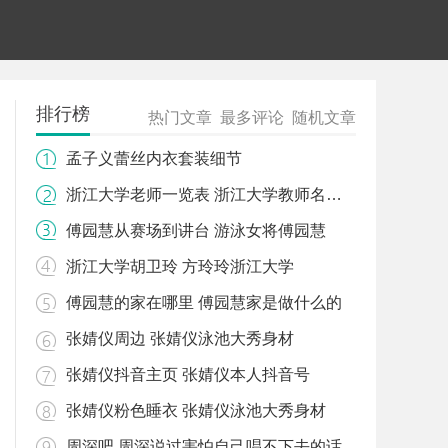
排行榜
热门文章
最多评论
随机文章
孟子义蕾丝内衣套装细节
浙江大学老师一览表 浙江大学教师名单查询
傅园慧从赛场到讲台 游泳女将傅园慧
浙江大学胡卫玲 方玲玲浙江大学
傅园慧的家在哪里 傅园慧家是做什么的
张婧仪周边 张婧仪泳池大秀身材
张婧仪抖音主页 张婧仪本人抖音号
张婧仪粉色睡衣 张婧仪泳池大秀身材
周深吧 周深说过害怕自己唱不下去的话