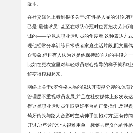
版本。
在社交媒体上看到很多关于c罗性格人品的讨论,有
己是"最佳球员",甚至在球队夺冠时也要把功劳归
诚的——毕竟从职业运动员的角度看,这种表达方式可
现他经常分享训练日常或者家庭生活片段,配文里偶尔
众形象,但也有人认为这是他保持影响力的手段之一
比如在更衣室里对年轻球员耐心指导的样子就和社
解变得模糊起来.
网络上关于c罗性格人品的说法其实挺分裂的.体
管理层不重视球员发展,并且在社交媒体上多次表达
得这是职业运动员争取更好平台的正常操作.反观娱
萄牙街头与路人合影时主动伸手拥抱对方;还有传
开过.这些片段让人很难用单一标签去定义他的性格