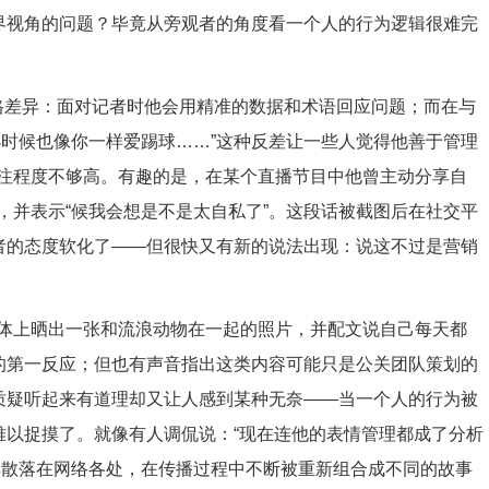
外界视角的问题？毕竟从旁观者的角度看一个人的行为逻辑很难完
格差异：面对记者时他会用精准的数据和术语回应问题；而在与
小时候也像你一样爱踢球……”这种反差让一些人觉得他善于管理
注程度不够高。有趣的是，在某个直播节目中他曾主动分享自
，并表示“候我会想是不是太自私了”。这段话被截图后在社交平
评者的态度软化了——但很快又有新的说法出现：说这不过是营销
体上晒出一张和流浪动物在一起的照片，并配文说自己每天都
人的第一反应；但也有声音指出这类内容可能只是公关团队策划的
种质疑听起来有道理却又让人感到某种无奈——当一个人的行为被
难以捉摸了。就像有人调侃说：“现在连他的表情管理都成了分析
样散落在网络各处，在传播过程中不断被重新组合成不同的故事