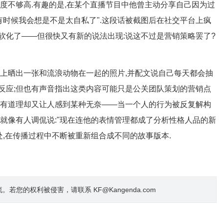
度不够高.有趣的是,在某个直播节目中他曾主动分享自己因为过
有时候我会想是不是太自私了".这段话被截图后在社交平台上疯
度软化了——但很快又有新的说法出现:说这不过是营销策略罢了?
体上晒出一张和流浪动物在一起的照片,并配文说自己每天都会抽
一反应;但也有声音指出这类内容可能只是公关团队策划的营销点
起来有道理却又让人感到某种无奈——当一个人的行为被反复解构
.就像有人调侃说:"现在连他的表情管理都成了分析性格人品的新
处,在传播过程中不断被重新组合成不同的故事版本.
的权利被侵害，请联系 KF@Kangenda.com