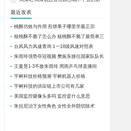
最近发表
桃酥功效与作用 煎饼果子哪里学最正宗
核桃酥不脆了怎么办 核桃酥不脆了最简单三
个步骤
台风风力风速查询 1一18级风速对照表
朱雨玲强势夺冠视频 樊振东接任国家队队长
了吗
王曼昱1-3不敌朱雨玲 周雨乒乓球直播间
宇树科技价格预测 宇树机器人价格
宇树科技的供应链上市公司有几家
美国监控摄像头多吗 监控是什么意思
朱拉尼治下女性角色 女性全外阴切除术