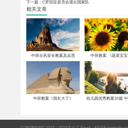
下一篇：
C罗回应是否会退出国家队
相关文章
中班台风安全教案及反思
中班教案:《蔬菜宝
中班教案《我长大了》
幼儿园优秀教案20篇 
学领域教案
COPYRIGHT 2023 - 2024
怎么了
Email：KF@Kangenda.co