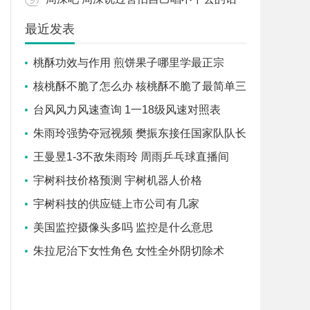
最近发表
桃酥功效与作用 煎饼果子哪里学最正宗
核桃酥不脆了怎么办 核桃酥不脆了最简单三
个步骤
台风风力风速查询 1一18级风速对照表
朱雨玲强势夺冠视频 樊振东接任国家队队长
了吗
王曼昱1-3不敌朱雨玲 周雨乒乓球直播间
宇树科技价格预测 宇树机器人价格
宇树科技的供应链上市公司有几家
美国监控摄像头多吗 监控是什么意思
朱拉尼治下女性角色 女性全外阴切除术