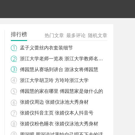
排行榜
热门文章
最多评论
随机文章
孟子义蕾丝内衣套装细节
浙江大学老师一览表 浙江大学教师名单查询
傅园慧从赛场到讲台 游泳女将傅园慧
浙江大学胡卫玲 方玲玲浙江大学
傅园慧的家在哪里 傅园慧家是做什么的
张婧仪周边 张婧仪泳池大秀身材
张婧仪抖音主页 张婧仪本人抖音号
张婧仪粉色睡衣 张婧仪泳池大秀身材
周深吧 周深说过害怕自己唱不下去的话