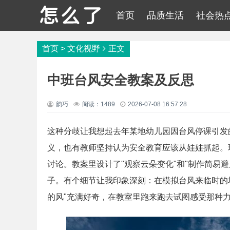
首页
品质生活
社会热
首页
>
文化视野
正文
中班台风安全教案及反思
韵巧
阅读：1489
2026-07-08 16:57:28
这种分歧让我想起去年某地幼儿园因台风停课引发
义，也有教师坚持认为安全教育应该从娃娃抓起。
讨论。教案里设计了"观察云朵变化"和"制作简易
子。有个细节让我印象深刻：在模拟台风来临时的
的风"充满好奇，在教室里跑来跑去试图感受那种