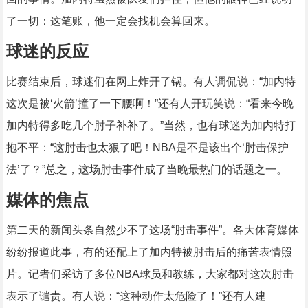
了一切：这笔账，他一定会找机会算回来。
球迷的反应
比赛结束后，球迷们在网上炸开了锅。有人调侃说：“加内特
这次是被‘火箭’撞了一下腰啊！”还有人开玩笑说：“看来今晚
加内特得多吃几个肘子补补了。”当然，也有球迷为加内特打
抱不平：“这肘击也太狠了吧！NBA是不是该出个‘肘击保护
法’了？”总之，这场肘击事件成了当晚最热门的话题之一。
媒体的焦点
第二天的新闻头条自然少不了这场“肘击事件”。各大体育媒体
纷纷报道此事，有的还配上了加内特被肘击后的痛苦表情照
片。记者们采访了多位NBA球员和教练，大家都对这次肘击
表示了谴责。有人说：“这种动作太危险了！”还有人建