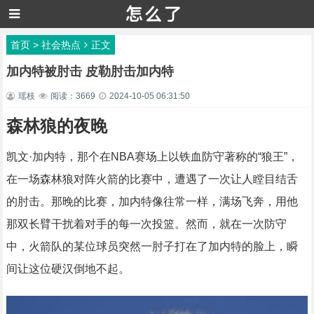
首页
>
社会热点
正文
加内特被肘击 皮勒肘击加内特
瑶枝
阅读：3669
2024-10-05 06:31:50
森林狼的夜晚
凯文·加内特，那个在NBA赛场上以铁血防守著称的“狼王”，
在一场森林狼对阵火箭的比赛中，遭遇了一次让人瞠目结舌
的肘击。那晚的比赛，加内特像往常一样，满场飞奔，用他
那双长臂干扰着对手的每一次投篮。然而，就在一次防守
中，火箭队的某位球员突然一肘子打在了加内特的脸上，瞬
间让这位硬汉倒地不起。