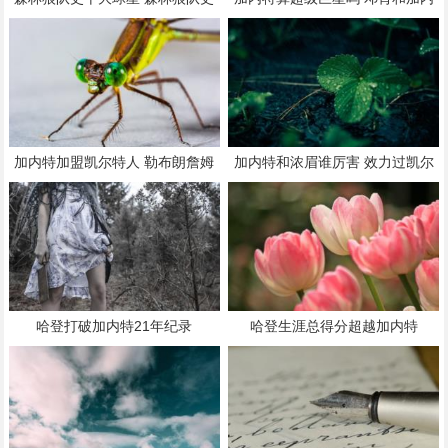
篮板王
特谁更强
加内特加盟凯尔特人 勒布朗詹姆
加内特和浓眉谁厉害 效力过凯尔
斯生涯最高分
特人的中锋
哈登打破加内特21年纪录
哈登生涯总得分超越加内特