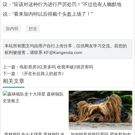
议：“应该对这种行为进行严厉处罚！”不过也有人幽默地
说：“看来加内特以后得戴个头盔上场了！”
加内特
肘击
本站所有图文均由用户自行上传分享，仅供网友学习交流。若您的
权利被侵害，请联系 KF@Kangenda.com
上一篇：
电影票房3亿算多吗 收视率破2很厉害吗
下一篇：
《开在长征路上的超市》
相关文章
森林狼队史十大球星 森林狼队史
加内特算超级巨星吗 邓肯和加内