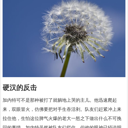
硬汉的反击
加内特可不是那种被打了就躺地上哭的主儿。他迅速爬起
来，双眼冒火，仿佛要把对手生吞活剥。队友们赶紧冲上来
拉住他，生怕这位脾气火爆的老大一怒之下做出什么不可挽
回的事情。加内特虽然被队友们拦住，但他的眼神已经说明